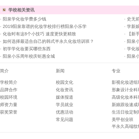
学校相关资讯
·
阳泉学化妆学费多少钱
·
史无前
·
2019阳泉靠谱的化妆学校排行榜阳泉小乐学
·
学新
·
化妆时有这8个小技巧 速度更快更精致
·
【新
·
如何选择最适合自己的韩式半永久化妆培训班？
·
阳泉
·
初学学化妆要买哪些东西
·
学化
·
阳泉小乐周年校庆钜惠全城
·
阳泉
简介
新闻
专业
学校简介
校园文化
影视化妆进组
品牌合作
化妆资讯
形象设计全科
校园环境
媒体报道
高级化妆本科
师资力量
学员就业
新娘跟妆速成
获奖荣誉
优惠活动
生活日妆定制
常见问题
美甲创业班
半永久高端纹