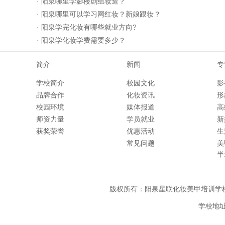
·
阳泉哪里学影楼剧组妆造？
·
阳泉哪里可以学习网红妆？新娘跟妆？
·
阳泉学完化妆有哪些就业方向?
·
阳泉学化妆学费需要多少？
简介
新闻
专
学校简介
校园文化
影
品牌合作
化妆资讯
形
校园环境
媒体报道
高
师资力量
学员就业
新
获奖荣誉
优惠活动
生
常见问题
美
半
版权所有：
阳泉星联化妆美甲培训学
学校地