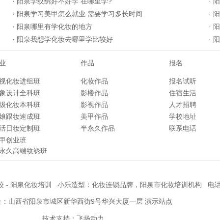
·
阳泉学纹绣好不好学 在哪里学?
·
阳
·
阳泉学习美甲怎么就业 需要学习多长时间
·
阳
·
阳泉哪里有学化妆的地方
·
阳
·
阳泉我想学化妆去哪里学比较好
·
阳
业
作品
报名
视化妆进组班
化妆作品
报名试听
象设计全科班
影楼作品
住宿生活
级化妆本科班
影视作品
人才招聘
娘跟妆速成班
美甲作品
学校地址
活日妆定制班
半永久作品
联系电话
甲创业班
永久高端纹绣班
校
-
阳泉化妆培训
小乐造型：化妆连锁品牌，阳泉市化妆培训机构 电话: 35
址：山西省阳泉市城区新华西街9号华兴大厦一层 演示站点
技术支持：飞扬动力