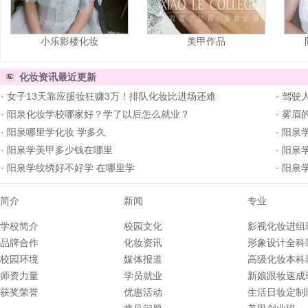
小乐影楼化妆
美甲作品
化妆资讯
最近更新
·
女子13天靠应援妆狂赚3万！排队化妆比进场还难
·
驾驶人
·
阳泉化妆学校哪家好？学了以后怎么就业？
·
雾眉的
·
阳泉哪里学化妆 学多久
·
阳泉学
·
阳泉学美甲多少钱在哪里
·
阳泉
·
阳泉学纹绣好不好学 在哪里学
·
阳泉
简介
新闻
专业
学校简介
校园文化
影视化妆进组
品牌合作
化妆资讯
形象设计全科
校园环境
媒体报道
高级化妆本科
师资力量
学员就业
新娘跟妆速成
获奖荣誉
优惠活动
生活日妆定制