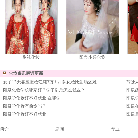
影视化妆
阳泉小乐化妆
化妆资讯
最近更新
·
女子13天靠应援妆狂赚3万！排队化妆比进场还难
·
驾驶人
·
阳泉化妆学校哪家好？学了以后怎么就业？
·
阳泉
·
阳泉学化妆好不好就业 在哪学
·
阳泉学
·
阳泉学化妆有前途吗？
·
阳泉在
·
阳泉学化妆好不好就业
·
阳泉
简介
新闻
专业