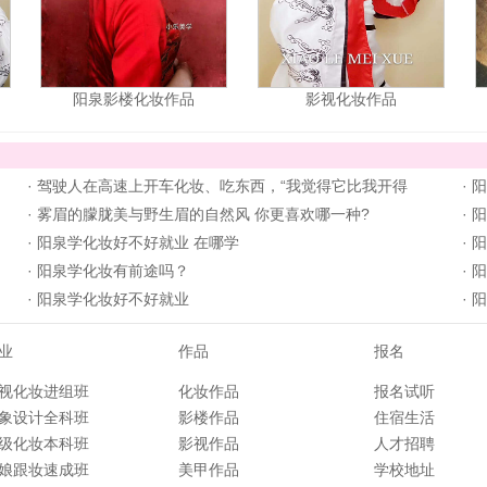
阳泉影楼化妆作品
影视化妆作品
·
驾驶人在高速上开车化妆、吃东西，“我觉得它比我开得
·
阳
·
雾眉的朦胧美与野生眉的自然风 你更喜欢哪一种?
·
阳
·
阳泉学化妆好不好就业 在哪学
·
阳
·
阳泉学化妆有前途吗？
·
阳
·
阳泉学化妆好不好就业
·
阳
业
作品
报名
视化妆进组班
化妆作品
报名试听
象设计全科班
影楼作品
住宿生活
级化妆本科班
影视作品
人才招聘
娘跟妆速成班
美甲作品
学校地址