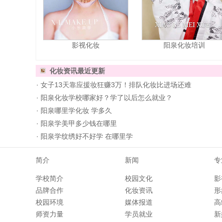
影视化妆
阳泉化妆培训
化妆资讯
最近更新
·
女子13天靠应援妆狂赚3万！排队化妆比进场还难
·
阳泉化妆学校哪家好？学了以后怎么就业？
·
阳泉哪里学化妆 学多久
·
阳泉学美甲多少钱在哪里
·
阳泉学纹绣好不好学 在哪里学
简介
新闻
专
学校简介
校园文化
影
品牌合作
化妆资讯
形
校园环境
媒体报道
高
师资力量
学员就业
新